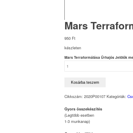
Mars Terrafor
950
Ft
készleten
Mars Terraformálása Űrhajós Jelölők m
Kosárba teszem
Cikkszám:
2020P00107
Kategóriák:
Cs
Gyors összekészítés
(Legtöbb esetben
1-3 munkanap)