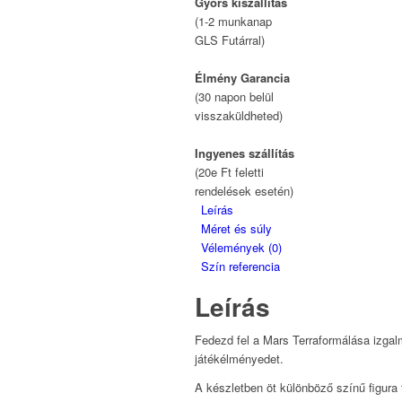
Gyors kiszállítás
(1-2 munkanap
GLS Futárral)
Élmény Garancia
(30 napon belül
visszaküldheted)
Ingyenes szállítás
(20e Ft feletti
rendelések esetén)
Leírás
Méret és súly
Vélemények (0)
Szín referencia
Leírás
Fedezd fel a Mars Terraformálása izgalm
játékélményedet.
A készletben öt különböző színű figura t