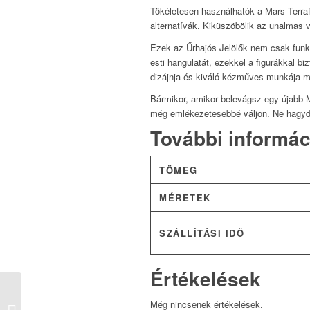
Tökéletesen használhatók a Mars Terra
alternatívák. Kiküszöbölik az unalmas v
Ezek az Űrhajós Jelölők nem csak funkci
esti hangulatát, ezekkel a figurákkal b
dizájnja és kiváló kézműves munkája m
Bármikor, amikor belevágsz egy újabb 
még emlékezetesebbé váljon. Ne hagyd k
További informác
TÖMEG
MÉRETEK
SZÁLLÍTÁSI IDŐ
Értékelések
Még nincsenek értékelések.
Űrhajós Figura