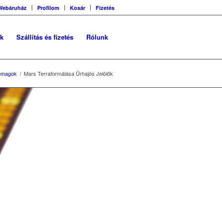
Webáruház
Profilom
Kosár
Fizetés
ok
Szállítás és fizetés
Rólunk
omagok
/
Mars Terraformálása Űrhajós Jelölők