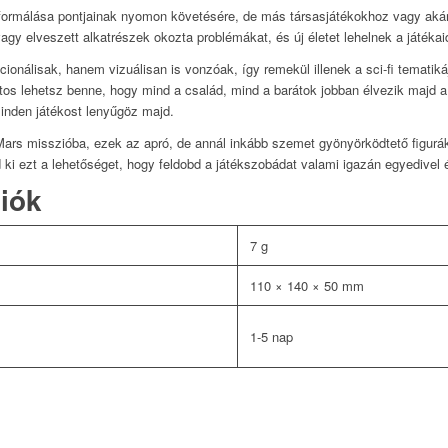
formálása pontjainak nyomon követésére, de más társasjátékokhoz vagy ak
agy elveszett alkatrészek okozta problémákat, és új életet lehelnek a játékai
onálisak, hanem vizuálisan is vonzóak, így remekül illenek a sci-fi tematiká
iztos lehetsz benne, hogy mind a család, mind a barátok jobban élvezik majd a
inden játékost lenyűgöz majd.
Mars misszióba, ezek az apró, de annál inkább szemet gyönyörködtető figurá
i ezt a lehetőséget, hogy feldobd a játékszobádat valami igazán egyedivel 
iók
7 g
110 × 140 × 50 mm
1-5 nap