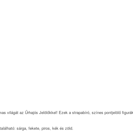
as világát az Űrhajós Jelölőkkel! Ezek a strapabíró, színes pontjelölő figurák
alálható: sárga, fekete, piros, kék és zöld.