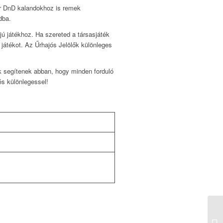
ár DnD kalandokhoz is remek
dba.
jú játékhoz. Ha szereted a társasjáték
 játékot. Az Űrhajós Jelölők különleges
k segítenek abban, hogy minden forduló
és különlegessel!
To