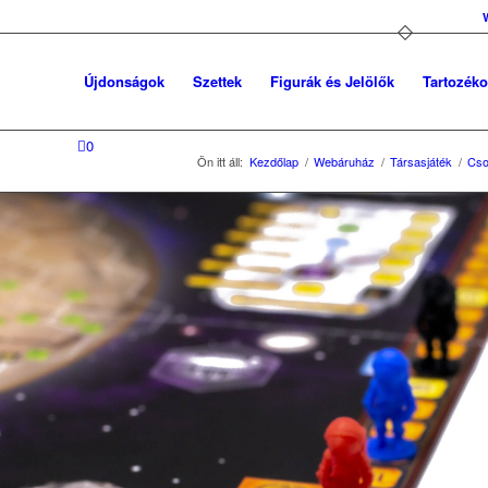
Újdonságok
Szettek
Figurák és Jelölők
Tartozék
0
Ön itt áll:
Kezdőlap
/
Webáruház
/
Társasjáték
/
Cs