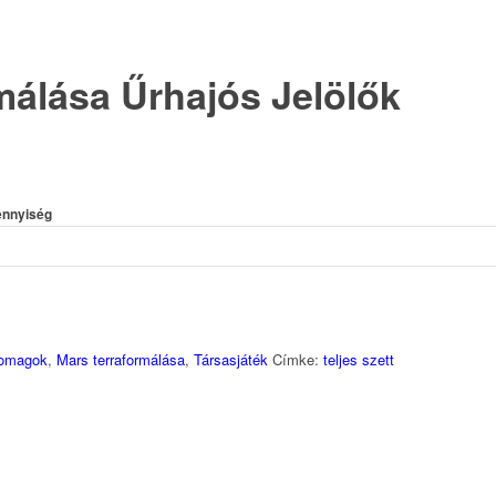
málása Űrhajós Jelölők
ennyiség
omagok
,
Mars terraformálása
,
Társasjáték
Címke:
teljes szett