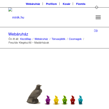
Webáruház
Profilom
Kosár
Fizetés
0
Webáruház
Ön itt áll:
Kezdőlap
/
Webáruház
/
Társasjáték
/
Csomagok
/
Fesztáv Kiegészítő – Madárházak