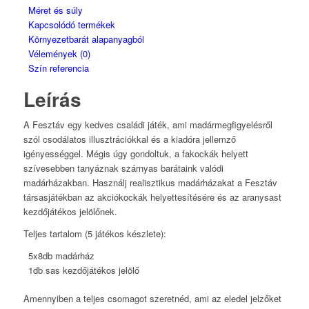
Méret és súly
Kapcsolódó termékek
Környezetbarát alapanyagból
Vélemények (0)
Szín referencia
Leírás
A Fesztáv egy kedves családi játék, ami madármegfigyelésről
szól csodálatos illusztrációkkal és a kiadóra jellemző
igényességgel. Mégis úgy gondoltuk, a fakockák helyett
szívesebben tanyáznak szárnyas barátaink valódi
madárházakban. Használj realisztikus madárházakat a Fesztáv
társasjátékban az akciókockák helyettesítésére és az aranysast
kezdőjátékos jelölőnek.
Teljes tartalom (5 játékos készlete):
5x8db madárház
1db sas kezdőjátékos jelölő
Amennyiben a teljes csomagot szeretnéd, ami az eledel jelzőket