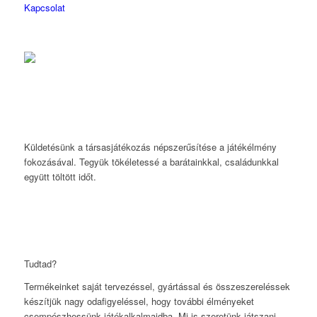
Kapcsolat
Küldetésünk a társasjátékozás népszerűsítése a játékélmény
fokozásával. Tegyük tökéletessé a barátainkkal, családunkkal
együtt töltött időt.
Tudtad?
Termékeinket saját tervezéssel, gyártással és összeszereléssek
készítjük nagy odafigyeléssel, hogy további élményeket
csempészhessünk játékalkalmaidba. Mi is szeretünk játszani,