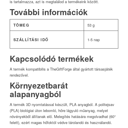
is tartalmazza, azt is megtalálod a termékeink között.
További információk
TÖMEG
53 g
SZÁLLÍTÁSI IDŐ
1-5 nap
Kapcsolódó termékek
A termék kompatibilis a TheGiftForge által gyártott társasjáték
rendezővel.
Környezetbarát
alapanyagból
A termék 3D nyomtatással készült, PLA anyagból. A politejsav
(PLA) biológiai úton lebomló, hőre lágyuló műanyag, melyet
növényekből állítanak elő. Melegítés hatására megolvadhat (60°
felett), ezért magas hőfoktól védve tárolandó és használandó.