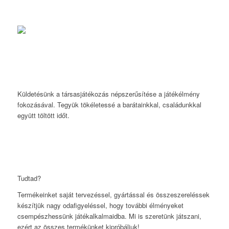
Küldetésünk a társasjátékozás népszerűsítése a játékélmény
fokozásával. Tegyük tökéletessé a barátainkkal, családunkkal
együtt töltött időt.
Tudtad?
Termékeinket saját tervezéssel, gyártással és összeszereléssek
készítjük nagy odafigyeléssel, hogy további élményeket
csempészhessünk játékalkalmaidba. Mi is szeretünk játszani,
ezért az összes termékünket kipróbáljuk!