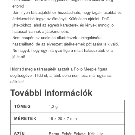
eltörik!
Bármilyen társasjátékhoz hozzáadható, hogy izgalmasabbá és
érdekesebbé tegye az élményt. Különösen ajánlott DnD
játékokhoz, ahol az egyedi karakterek és lények mindig jó
hatással vannak a játékmenetre.
Nem csupán az unalmas alkatrészek tuningolására
használható, de az elveszett játékelemek pótlására is kiváló.
Ne hagyd, hogy egy hiányzó figura miatt halasszátok el a
játékot!
Hódítsd meg a társasjáték asztalt a Polip Meeple figura
segítségével. Hidd el, a játék soha nem lesz már ugyanaz
nélküle!
További információk
TÖMEG
1,2 g
MÉRETEK
15 × 20 × 7 mm
SZÍN
Barna, Fehér, Fekete, Kék, Lila,