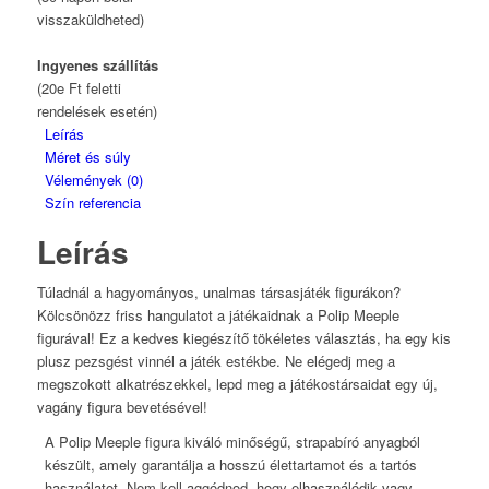
visszaküldheted)
Ingyenes szállítás
(20e Ft feletti
rendelések esetén)
Leírás
Méret és súly
Vélemények (0)
Szín referencia
Leírás
Túladnál a hagyományos, unalmas társasjáték figurákon?
Kölcsönözz friss hangulatot a játékaidnak a Polip Meeple
figurával! Ez a kedves kiegészítő tökéletes választás, ha egy kis
plusz pezsgést vinnél a játék estékbe. Ne elégedj meg a
megszokott alkatrészekkel, lepd meg a játékostársaidat egy új,
vagány figura bevetésével!
A Polip Meeple figura kiváló minőségű, strapabíró anyagból
készült, amely garantálja a hosszú élettartamot és a tartós
használatot. Nem kell aggódnod, hogy elhasználódik vagy