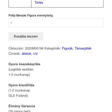
Törlés
Polip Meeple Figura mennyiség
Kosárba teszem
Cikkszám:
2020M00196
Kategóriák:
Figurák
,
Társasjáték
Címkék:
állatok
,
víz
Gyors összekészítés
(Legtöbb esetben
1-3 munkanap)
Gyors kiszállítás
(1-2 munkanap
GLS Futárral)
Élmény Garancia
(30 napon belül