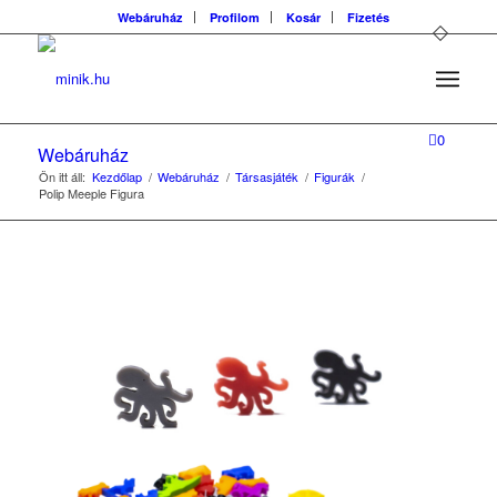
Webáruház
Profilom
Kosár
Fizetés
0
Webáruház
Ön itt áll:
Kezdőlap
/
Webáruház
/
Társasjáték
/
Figurák
/
Polip Meeple Figura