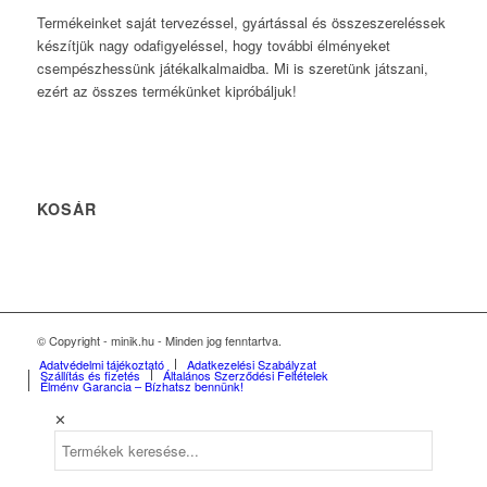
Termékeinket saját tervezéssel, gyártással és összeszereléssek
készítjük nagy odafigyeléssel, hogy további élményeket
csempészhessünk játékalkalmaidba. Mi is szeretünk játszani,
ezért az összes termékünket kipróbáljuk!
KOSÁR
© Copyright - minik.hu - Minden jog fenntartva.
Adatvédelmi tájékoztató
Adatkezelési Szabályzat
Szállítás és fizetés
Általános Szerződési Feltételek
Élmény Garancia – Bízhatsz bennünk!
✕