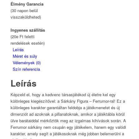
Élmény Garancia
(30 napon belül
visszaküldheted)
Ingyenes szállítás
(20e Ft feletti
rendelések esetén)
Leírás
Méret és súly
Vélemények (0)
Szín referencia
Leírás
Képzeld el, hogy a kedvenc társasjátékod új életre kel egy
különleges kiegészítővel: a Sárkány Figura – Ferrumor-ral! Ez a
különleges karakter garantáltan feldobja a játékmenetet és új
dimenziót ad azoknak a pillanatoknak, amikor a játéktábla körül
ülve barátaiddal mérkőztök meg az izgalmas kihívások során. A
Ferrumor sárkány nem csupán egy játékelem, hanem egy valódi
karakter, amely segít a játékosoknak még jobban belemerülni a