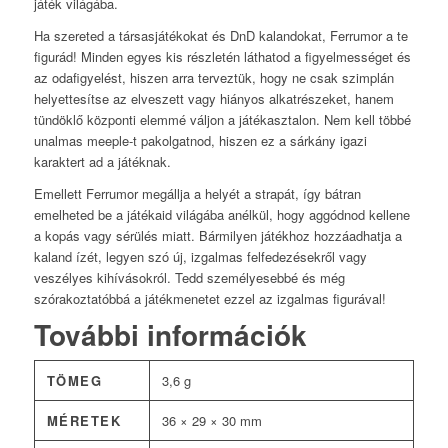
játék világába.
Ha szereted a társasjátékokat és DnD kalandokat, Ferrumor a te
figurád! Minden egyes kis részletén láthatod a figyelmességet és
az odafigyelést, hiszen arra terveztük, hogy ne csak szimplán
helyettesítse az elveszett vagy hiányos alkatrészeket, hanem
tündöklő központi elemmé váljon a játékasztalon. Nem kell többé
unalmas meeple-t pakolgatnod, hiszen ez a sárkány igazi
karaktert ad a játéknak.
Emellett Ferrumor megállja a helyét a strapát, így bátran
emelheted be a játékaid világába anélkül, hogy aggódnod kellene
a kopás vagy sérülés miatt. Bármilyen játékhoz hozzáadhatja a
kaland ízét, legyen szó új, izgalmas felfedezésekről vagy
veszélyes kihívásokról. Tedd személyesebbé és még
szórakoztatóbbá a játékmenetet ezzel az izgalmas figurával!
További információk
TÖMEG
3,6 g
MÉRETEK
36 × 29 × 30 mm