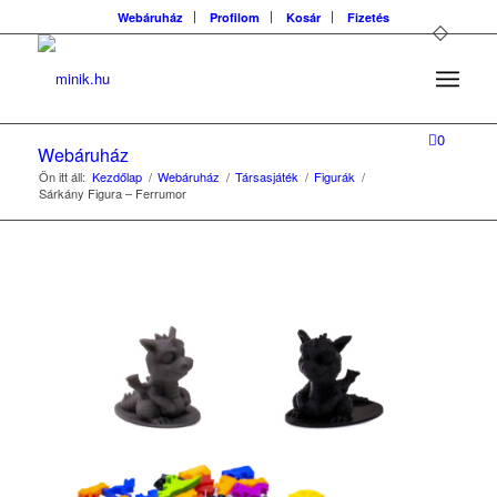
Webáruház
Profilom
Kosár
Fizetés
0
Webáruház
Ön itt áll:
Kezdőlap
/
Webáruház
/
Társasjáték
/
Figurák
/
Sárkány Figura – Ferrumor