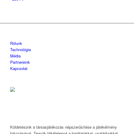
Rólunk
Technológia
Média
Partnereink
Kapcsolat
Küldetésünk a társasjátékozás népszerűsítése a játékélmény
fokozásával. Tegyük tökéletessé a barátainkkal, családunkkal