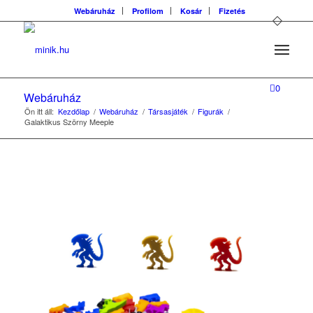
Webáruház
Profilom
Kosár
Fizetés
0
Webáruház
Ön itt áll:
Kezdőlap
/
Webáruház
/
Társasjáték
/
Figurák
/
Galaktikus Szörny Meeple