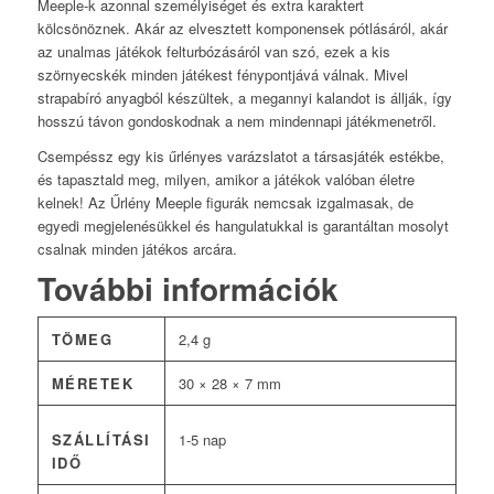
Meeple-k azonnal személyiséget és extra karaktert
kölcsönöznek. Akár az elvesztett komponensek pótlásáról, akár
az unalmas játékok felturbózásáról van szó, ezek a kis
szörnyecskék minden játékest fénypontjává válnak. Mivel
strapabíró anyagból készültek, a megannyi kalandot is állják, így
hosszú távon gondoskodnak a nem mindennapi játékmenetről.
Csempéssz egy kis űrlényes varázslatot a társasjáték estékbe,
és tapasztald meg, milyen, amikor a játékok valóban életre
kelnek! Az Űrlény Meeple figurák nemcsak izgalmasak, de
egyedi megjelenésükkel és hangulatukkal is garantáltan mosolyt
csalnak minden játékos arcára.
További információk
TÖMEG
2,4 g
MÉRETEK
30 × 28 × 7 mm
SZÁLLÍTÁSI
1-5 nap
IDŐ