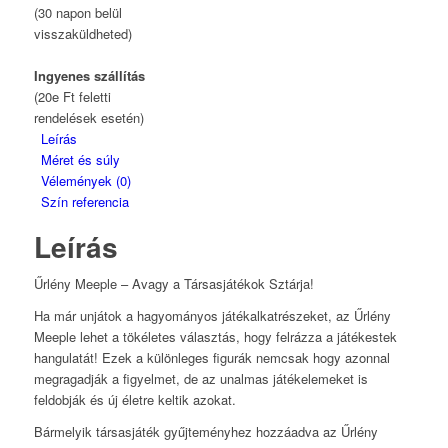
(30 napon belül
visszaküldheted)
Ingyenes szállítás
(20e Ft feletti
rendelések esetén)
Leírás
Méret és súly
Vélemények (0)
Szín referencia
Leírás
Űrlény Meeple – Avagy a Társasjátékok Sztárja!
Ha már unjátok a hagyományos játékalkatrészeket, az Űrlény
Meeple lehet a tökéletes választás, hogy felrázza a játékestek
hangulatát! Ezek a különleges figurák nemcsak hogy azonnal
megragadják a figyelmet, de az unalmas játékelemeket is
feldobják és új életre keltik azokat.
Bármelyik társasjáték gyűjteményhez hozzáadva az Űrlény