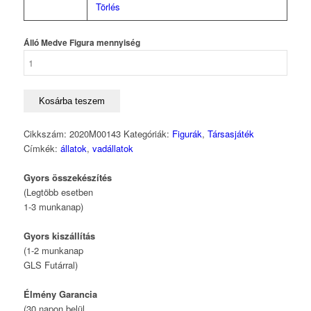
Törlés
Álló Medve Figura mennyiség
Kosárba teszem
Cikkszám:
2020M00143
Kategóriák:
Figurák
,
Társasjáték
Címkék:
állatok
,
vadállatok
Gyors összekészítés
(Legtöbb esetben
1-3 munkanap)
Gyors kiszállítás
(1-2 munkanap
GLS Futárral)
Élmény Garancia
(30 napon belül