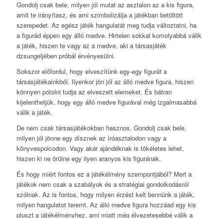
Gondolj csak bele, milyen jól mutat az asztalon az a kis figura,
amit te irányítasz, és ami szimbolizálja a játékban betöltött
szerepedet. Az egész játék hangulatát meg tudja változtatni, ha
a figurád éppen egy álló medve. Hirtelen sokkal komolyabbá válik
a játék, hiszen te vagy az a medve, aki a társasjáték
dzsungeljében próbál érvényesülni.
Sokszor előfordul, hogy elveszítünk egy-egy figurát a
társasjátékainkból. Ilyenkor jön jól az álló medve figura, hiszen
könnyen pótolni tudja az elveszett elemeket. És bátran
kijelenthetjük, hogy egy álló medve figurával még izgalmasabbá
válik a játék.
De nem csak társasjátékokban hasznos. Gondolj csak bele,
milyen jól jönne egy dísznek az íróasztalodon vagy a
könyvespolcodon. Vagy akár ajándéknak is tökéletes lehet,
hiszen ki ne örülne egy ilyen aranyos kis figurának.
És hogy miért fontos ez a játékélmény szempontjából? Mert a
játékok nem csak a szabályok és a stratégiai gondolkodásról
szólnak. Az is fontos, hogy milyen érzést kelt bennünk a játék,
milyen hangulatot teremt. Az álló medve figura hozzáad egy kis
pluszt a játékélményhez, ami miatt még élvezetesebbé válik a