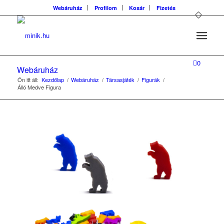
Webáruház
Profilom
Kosár
Fizetés
0
Webáruház
Ön itt áll:
Kezdőlap
/
Webáruház
/
Társasjáték
/
Figurák
/
Álló Medve Figura