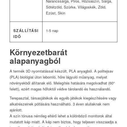
Narancssárga, Piros, Rózsaszín, Sárga,
Sötétzöld, Szürke, Világoskék, Zöld,
Ezüst, Skin
SZÁLLÍTÁSI
1-5 nap
IDŐ
Környezetbarát
alapanyagból
A termék 3D nyomtatással készült, PLA anyagból. A politejsav
(PLA) biológiai úton lebomló, hőre lágyuló műanyag, melyet
növényekből állítanak elő. Melegítés hatására megolvadhat (60°
felett), ezért magas hőfoktól védve tárolandó és használandó.
Terepasztal, társasjátékok és egyéb játékok kiegészítésére vagy
alkatrészeinek pótlására használható. 3 éven aluliaknak nem
ajánlott.
A szín tónusa némileg eltérő lehet a különböző monitorok által
mutatott kép miatt. A kép nem biztos, hogy teljesen visszaadja a