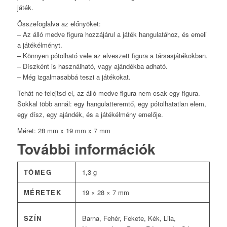
játék.
Összefoglalva az előnyöket:
– Az álló medve figura hozzájárul a játék hangulatához, és emeli
a játékélményt.
– Könnyen pótolható vele az elveszett figura a társasjátékokban.
– Díszként is használható, vagy ajándékba adható.
– Még izgalmasabbá teszi a játékokat.
Tehát ne felejtsd el, az álló medve figura nem csak egy figura.
Sokkal több annál: egy hangulatteremtő, egy pótolhatatlan elem,
egy dísz, egy ajándék, és a játékélmény emelője.
Méret: 28 mm x 19 mm x 7 mm
További információk
TÖMEG
1,3 g
MÉRETEK
19 × 28 × 7 mm
SZÍN
Barna, Fehér, Fekete, Kék, Lila,