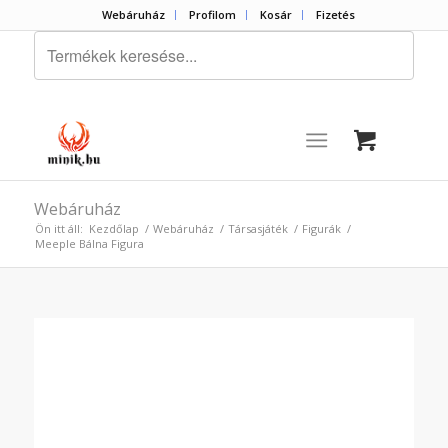
Webáruház
Profilom
Kosár
Fizetés
Webáruház
Ön itt áll:
Kezdőlap
/
Webáruház
/
Társasjáték
/
Figurák
/
Meeple Bálna Figura