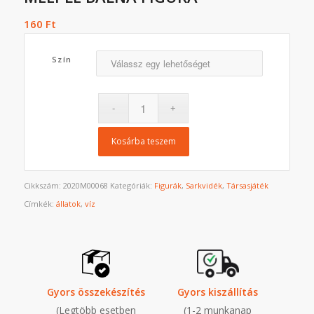
160
Ft
Szín
Kosárba teszem
Cikkszám:
2020M00068
Kategóriák:
Figurák
,
Sarkvidék
,
Társasjáték
Címkék:
állatok
,
víz
Gyors összekészítés
Gyors kiszállítás
(Legtöbb esetben
(1-2 munkanap