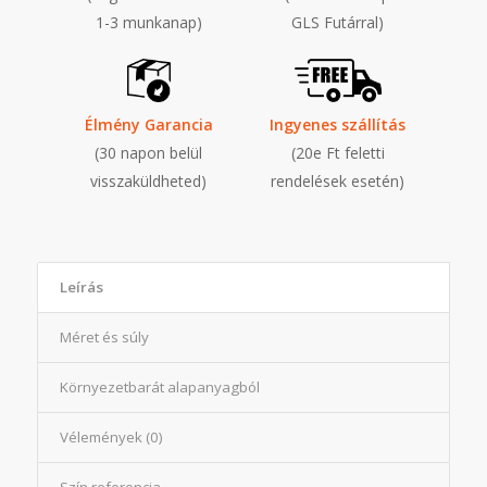
1-3 munkanap)
GLS Futárral)
Élmény Garancia
Ingyenes szállítás
(30 napon belül
(20e Ft feletti
visszaküldheted)
rendelések esetén)
Leírás
Méret és súly
Környezetbarát alapanyagból
Vélemények (0)
Szín referencia