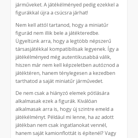
járműveket. A játékélményed pedig ezekkel a
figurákkal újra a csúcsra járhat!
Nem kell attól tartanod, hogy a miniatűr
figurád nem illik bele a játékteredbe.
Ügyeltünk arra, hogy a legtöbb népszerű
társasjátékkal kompatibilisak legyenek. Így a
játékélményed még autentikusabbá válik,
hiszen már nem kell képzeletben autóznod a
játéktéren, hanem ténylegesen a kezedben
tarthatod a saját miniatűr járművedet.
De nem csak a hiányzó elemek pótlására
alkalmasak ezek a figurák. Kiválóan
alkalmasak arra is, hogy új szintre emeld a
játékélményt. Például mi lenne, ha az adott
játékban nem csak ingatlanokat vennél,
hanem saját kamionflottát is építenél? Vagy