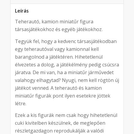
Leírás
Teherautó, kamion miniatűr figura
társasjátékokhoz és egyéb játékokhoz.
Tegyük fel, hogy a kedvenc társasjátékodban
egy teherautóval vagy kamionnal kell
barangolnod a játéktéren. Hihetetlenül
élvezetes a dolog, a játékélmény pedig csúcsra
járatva. De mi van, ha a miniatűr járművedet
valahogy elhagytad? Nyugi, nem kell rögtön új
játékot venned. A teherautó és kamion
miniatűr figurák pont ilyen esetekre jöttek
létre.
Ezek a kis figurák nem csak hogy hihetetlenül
cuki kivitelben készülnek, de meglepően
részletgazdagon reprodukálják a valódi