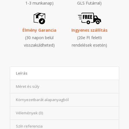
1-3 munkanap)
GLS Futárral)
Élmény Garancia
Ingyenes szállítás
(30 napon belül
(20e Ft feletti
visszaküldheted)
rendelések esetén)
Leírás
Méret és súly
Környezetbarát alapanyagból
Vélemények (0)
Szín referencia