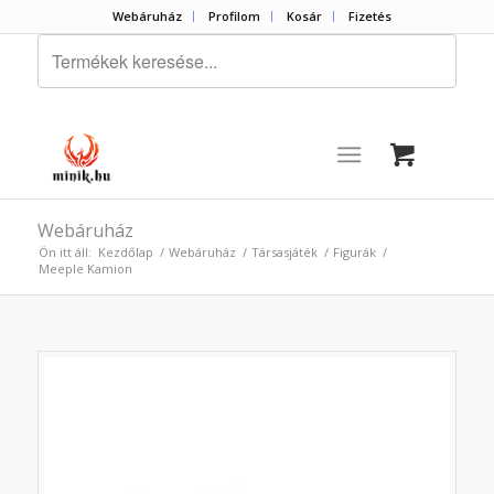
Webáruház
Profilom
Kosár
Fizetés
Webáruház
Ön itt áll:
Kezdőlap
/
Webáruház
/
Társasjáték
/
Figurák
/
Meeple Kamion