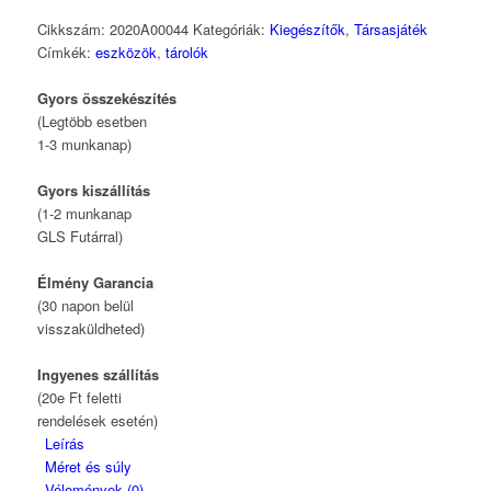
Cikkszám:
2020A00044
Kategóriák:
Kiegészítők
,
Társasjáték
Címkék:
eszközök
,
tárolók
Gyors összekészítés
(Legtöbb esetben
1-3 munkanap)
Gyors kiszállítás
(1-2 munkanap
GLS Futárral)
Élmény Garancia
(30 napon belül
visszaküldheted)
Ingyenes szállítás
(20e Ft feletti
rendelések esetén)
Leírás
Méret és súly
Vélemények (0)