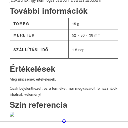
játékaidnak, így nem fogsz csalódni a választásodban!
További információk
TÖMEG
15 g
MÉRETEK
52 × 36 × 38 mm
SZÁLLÍTÁSI IDŐ
1-5 nap
Értékelések
Még nincsenek értékelések.
Csak bejelentkezett és a terméket már megvásárolt felhasználók
írhatnak véleményt.
Szín referencia