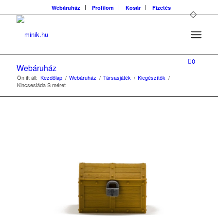
Webáruház
Profilom
Kosár
Fizetés
0
Webáruház
Ön itt áll:
Kezdőlap
/
Webáruház
/
Társasjáték
/
Kiegészítők
/
Kincsesláda S méret