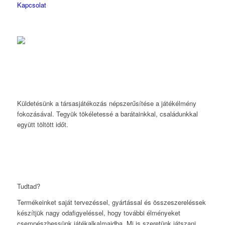
Kapcsolat
Küldetésünk a társasjátékozás népszerűsítése a játékélmény
fokozásával. Tegyük tökéletessé a barátainkkal, családunkkal
együtt töltött időt.
Tudtad?
Termékeinket saját tervezéssel, gyártással és összeszereléssek
készítjük nagy odafigyeléssel, hogy további élményeket
csempészhessünk játékalkalmaidba. Mi is szeretünk játszani,