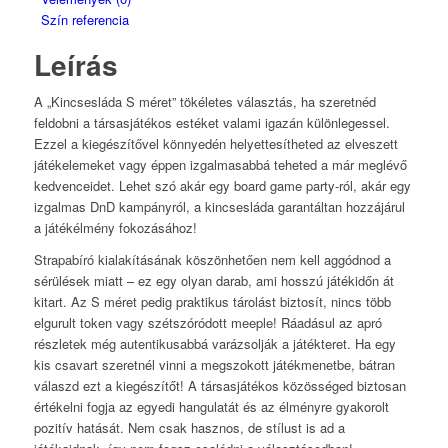
Szín referencia
Leírás
A „Kincsesláda S méret” tökéletes választás, ha szeretnéd
feldobni a társasjátékos estéket valami igazán különlegessel.
Ezzel a kiegészítővel könnyedén helyettesítheted az elveszett
játékelemeket vagy éppen izgalmasabbá teheted a már meglévő
kedvenceidet. Lehet szó akár egy board game party-ról, akár egy
izgalmas DnD kampányról, a kincsesláda garantáltan hozzájárul
a játékélmény fokozásához!
Strapabíró kialakításának köszönhetően nem kell aggódnod a
sérülések miatt – ez egy olyan darab, ami hosszú játékidőn át
kitart. Az S méret pedig praktikus tárolást biztosít, nincs több
elgurult token vagy szétszóródott meeple! Ráadásul az apró
részletek még autentikusabbá varázsolják a játékteret. Ha egy
kis csavart szeretnél vinni a megszokott játékmenetbe, bátran
válaszd ezt a kiegészítőt! A társasjátékos közösséged biztosan
értékelni fogja az egyedi hangulatát és az élményre gyakorolt
pozitív hatását. Nem csak hasznos, de stílust is ad a