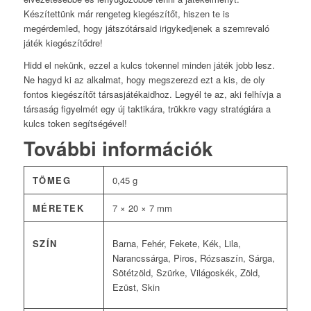
Készítettünk már rengeteg kiegészítőt, hiszen te is
megérdemled, hogy játszótársaid irigykedjenek a szemrevaló
játék kiegészítődre!
Hidd el nekünk, ezzel a kulcs tokennel minden játék jobb lesz.
Ne hagyd ki az alkalmat, hogy megszerezd ezt a kis, de oly
fontos kiegészítőt társasjátékaidhoz. Legyél te az, aki felhívja a
társaság figyelmét egy új taktikára, trükkre vagy stratégiára a
kulcs token segítségével!
További információk
TÖMEG
0,45 g
MÉRETEK
7 × 20 × 7 mm
SZÍN
Barna, Fehér, Fekete, Kék, Lila,
Narancssárga, Piros, Rózsaszín, Sárga,
Sötétzöld, Szürke, Világoskék, Zöld,
Ezüst, Skin