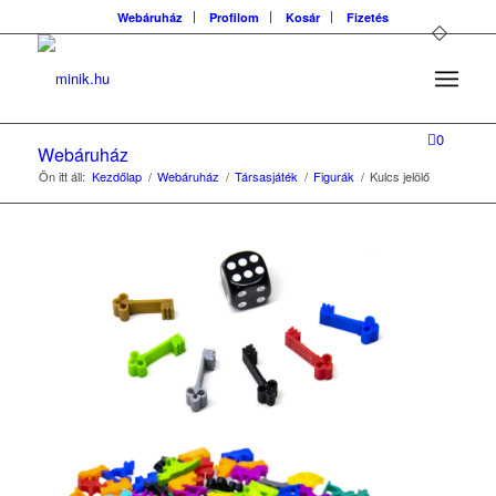
Webáruház
Profilom
Kosár
Fizetés
0
Webáruház
Ön itt áll:
Kezdőlap
/
Webáruház
/
Társasjáték
/
Figurák
/
Kulcs jelölő