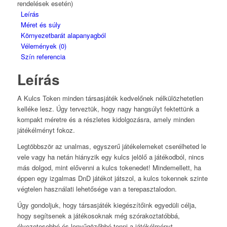
rendelések esetén)
Leírás
Méret és súly
Környezetbarát alapanyagból
Vélemények (0)
Szín referencia
Leírás
A Kulcs Token minden társasjáték kedvelőnek nélkülözhetetlen
kelléke lesz. Úgy terveztük, hogy nagy hangsúlyt fektettünk a
kompakt méretre és a részletes kidolgozásra, amely minden
játékélményt fokoz.
Legtöbbször az unalmas, egyszerű játékelemeket cserélheted le
vele vagy ha netán hiányzik egy kulcs jelölő a játékodból, nincs
más dolgod, mint elővenni a kulcs tokenedet! Mindemellett, ha
éppen egy izgalmas DnD játékot játszol, a kulcs tokennek szinte
végtelen használati lehetősége van a terepasztalodon.
Úgy gondoljuk, hogy társasjáték kiegészítőink egyedüli célja,
hogy segítsenek a játékosoknak még szórakoztatóbbá,
élvezetesebbé és lenyűgözőbbé tenni a játékélményt.