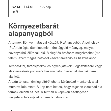
SZÁLLÍTÁSI
1-5 nap
IDŐ
Környezetbarát
alapanyagból
A termék 3D nyomtatással készült, PLA anyagból. A politejsav
(PLA) biológiai úton lebomló, hőre lágyuló műanyag, melyet
növényekből állítanak elő. Melegítés hatására megolvadhat (60°
felett), ezért magas hőfoktól védve tárolandó és használandó.
Terepasztal, társasjátékok és egyéb játékok kiegészítésére vagy
alkatrészeinek pótlására használható. 3 éven aluliaknak nem
ajánlott.
A szín tónusa némileg eltérő lehet a különböző monitorok által
mutatott kép miatt. A kép nem biztos, hogy teljesen visszaadja a
termék eredeti színét. A termék a képeken esetlegesen
megjelenő társasjátékot nem tartalmazza.