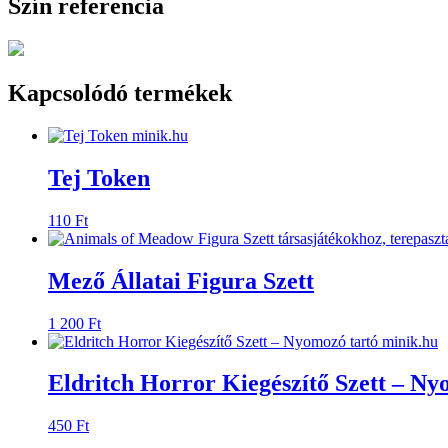
Szín referencia
Kapcsolódó termékek
Tej Token
110
Ft
Mező Állatai Figura Szett
1 200
Ft
Eldritch Horror Kiegészítő Szett – Ny
450
Ft