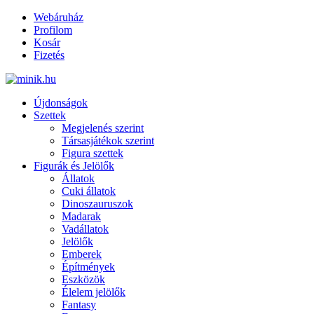
Webáruház
Profilom
Kosár
Fizetés
Újdonságok
Szettek
Megjelenés szerint
Társasjátékok szerint
Figura szettek
Figurák és Jelölők
Állatok
Cuki állatok
Dinoszauruszok
Madarak
Vadállatok
Jelölők
Emberek
Építmények
Eszközök
Élelem jelölők
Fantasy