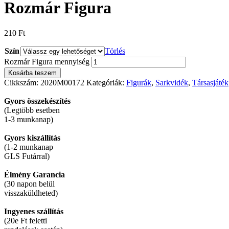
Rozmár Figura
210
Ft
Szín
Törlés
Rozmár Figura mennyiség
Kosárba teszem
Cikkszám:
2020M00172
Kategóriák:
Figurák
,
Sarkvidék
,
Társasjáték
Gyors összekészítés
(Legtöbb esetben
1-3 munkanap)
Gyors kiszállítás
(1-2 munkanap
GLS Futárral)
Élmény Garancia
(30 napon belül
visszaküldheted)
Ingyenes szállítás
(20e Ft feletti