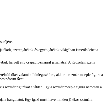
seréjére.
játékok, szerepjátékok és egyéb játékok világában ismerős lehet a
.
ábuk helyett egy csapat rozmárral játszhatsz! A győzelem íze is
erélnéd őket valami különlegesebbre, akkor a rozmár meeple figura a
es pótolni őket.
is rozmár figurákat a táblán. Így a rozmár meeple figura nemcsak a
obja a hangulatot. Egy igazi must-have minden játékos számára.