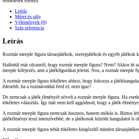
rendelések esetén)
Leírás
Méret és súly
Vélemények (0)
Szín referencia
Leírás
Rozmár meeple figura társasjátékok, szerepjátékok és egyéb játékok kie
Hallottál már olyanról, hogy rozmár meeple figura? Nem? Akkor itt az 
meeple kifejezés, ami a játékfigurákat jelenti. Nos, a rozmár meeple f
A rozmár meeple figura tökéletes ahhoz, hogy fokozza a játékhangulat
édesebb, ha a rozmároddal éred el, nem igaz?
De nemcsak a játék élményét növeli a rozmár meeple figura. Ha esetle
tökéletes választás. Így már nem kell aggódnod, hogy a játék élménye
A rozmár meeple figura nemcsak hasznos, hanem mókás is. Biztos lehe
játékélményt teszi intenzívebbé, de a játékosok közötti hangulatot is ol
A rozmár meeple figura tehát tökéletes kiegészítő minden társasjátéko