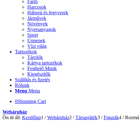
Farm
Harcosok
Háború és fegyverek
Járművek
Növények
Nyersanyagok
Sport
Ünnepek
Vízi világ
Tartozékok
Tárolók
Kártya tartozékok
Festhető Minik
Kiegészítők
Szállítás és fizetés
Rólunk
Menu
Menu
0
Shopping Cart
Webáruház
Ön itt áll:
Kezdőlap
1
/
Webáruház
2
/
Társasjáték
3
/
Figurák
4
/
Rozmár