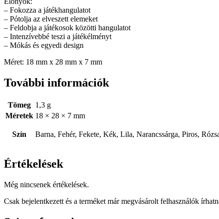
Előnyök:
– Fokozza a játékhangulatot
– Pótolja az elveszett elemeket
– Feldobja a játékosok közötti hangulatot
– Intenzívebbé teszi a játékélményt
– Mókás és egyedi design
Méret: 18 mm x 28 mm x 7 mm
További információk
Tömeg
1,3 g
Méretek
18 × 28 × 7 mm
Szín
Barna, Fehér, Fekete, Kék, Lila, Narancssárga, Piros, Rózsa
Értékelések
Még nincsenek értékelések.
Csak bejelentkezett és a terméket már megvásárolt felhasználók írhat