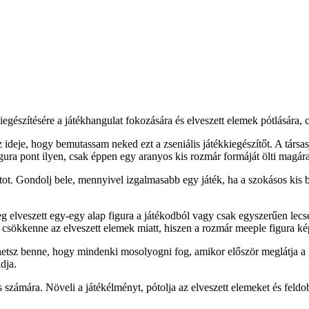
gészítésére a játékhangulat fokozására és elveszett elemek pótlására, c
ideje, hogy bemutassam neked ezt a zseniális játékkiegészítőt. A társas
igura pont ilyen, csak éppen egy aranyos kis rozmár formáját ölti magára
ot. Gondolj bele, mennyivel izgalmasabb egy játék, ha a szokásos kis b
g elveszett egy-egy alap figura a játékodból vagy csak egyszerűen lecs
 csökkenne az elveszett elemek miatt, hiszen a rozmár meeple figura kép
tsz benne, hogy mindenki mosolyogni fog, amikor először meglátja a k
dja.
s számára. Növeli a játékélményt, pótolja az elveszett elemeket és feld