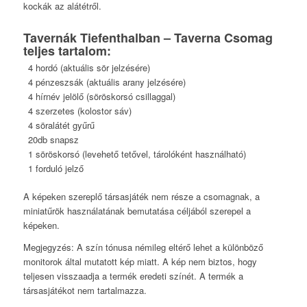
kockák az alátétről.
Tavernák Tiefenthalban – Taverna Csomag
teljes tartalom:
4 hordó (aktuális sör jelzésére)
4 pénzeszsák (aktuális arany jelzésére)
4 hírnév jelölő (söröskorsó csillaggal)
4 szerzetes (kolostor sáv)
4 söralátét gyűrű
20db snapsz
1 söröskorsó (levehető tetővel, tárolóként használható)
1 forduló jelző
A képeken szereplő társasjáték nem része a csomagnak, a
miniatűrök használatának bemutatása céljából szerepel a
képeken.
Megjegyzés: A szín tónusa némileg eltérő lehet a különböző
monitorok által mutatott kép miatt. A kép nem biztos, hogy
teljesen visszaadja a termék eredeti színét. A termék a
társasjátékot nem tartalmazza.