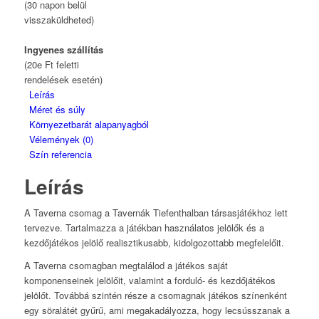
(30 napon belül
visszaküldheted)
Ingyenes szállítás
(20e Ft feletti
rendelések esetén)
Leírás
Méret és súly
Környezetbarát alapanyagból
Vélemények (0)
Szín referencia
Leírás
A Taverna csomag a Tavernák Tiefenthalban társasjátékhoz lett
tervezve. Tartalmazza a játékban használatos jelölők és a
kezdőjátékos jelölő realisztikusabb, kidolgozottabb megfelelőit.
A Taverna csomagban megtalálod a játékos saját
komponenseinek jelölőit, valamint a forduló- és kezdőjátékos
jelölőt. Továbbá szintén része a csomagnak játékos színenként
egy söralátét gyűrű, ami megakadályozza, hogy lecsússzanak a