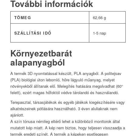
További információk
TÖMEG
62,66 g
SZÁLLÍTÁSI IDŐ
1-5 nap
Környezetbarát
alapanyagból
A termék 3D nyomtatással készült, PLA anyagból. A politejsav
(PLA) biológiai úton lebomló, hőre lágyuló műanyag, melyet
növényekből állítanak elő. Melegítés hatására megolvadhat (60°
felett), ezért magas hőfoktól védve tárolandó és használandó.
Terepasztal, társasjátékok és egyéb játékok kiegészítésére vagy
alkatrészeinek pótlására használható. 3 éven aluliaknak nem
ajánlott.
A szín tónusa némileg eltérő lehet a különböző monitorok által
mutatott kép miatt. A kép nem biztos, hogy teljesen visszaadja a
termék eredeti színét. A termék a képeken esetlegesen