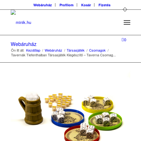
Webáruház
Profilom
Kosár
Fizetés
0
Webáruház
Ön itt áll:
Kezdőlap
/
Webáruház
/
Társasjáték
/
Csomagok
/
Tavernák Tiefenthalban Társasjáték Kiegészítő – Taverna Csomag...