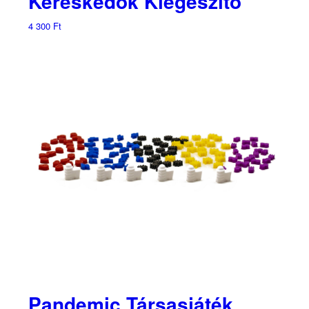
Kereskedők Kiegészítő
4 300
Ft
Pandemic Társasjáték