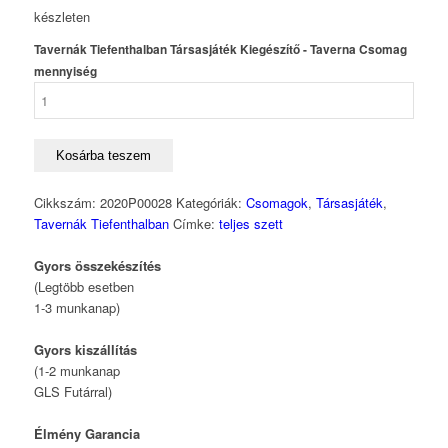
készleten
Tavernák Tiefenthalban Társasjáték Kiegészítő - Taverna Csomag
mennyiség
Kosárba teszem
Cikkszám:
2020P00028
Kategóriák:
Csomagok
,
Társasjáték
,
Tavernák Tiefenthalban
Címke:
teljes szett
Gyors összekészítés
(Legtöbb esetben
1-3 munkanap)
Gyors kiszállítás
(1-2 munkanap
GLS Futárral)
Élmény Garancia